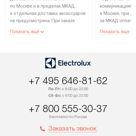
по Москве и в пределах МКАД,
коммуникациям 
и отдельная доставка аксессуаров
в Москве, при э
не предусмотрена. При заказе
за МКАД оплачив
бытовой техники от Electrolux,
Специалисты сер
Показать ещё
Показать ещё
рекомендуем обсудить
партнера заним
с менеджером удобное время
подключением б
доставки и способ оплаты. Товары
Electrolux. Устан
со статусом «В наличии» могут
профессиональн
быть отправлены покупателю
осуществляется
в течение трех дней. Если вам
плату, и дополни
+7 495 646-81-62
интересен товар «Под заказ»,
по монтажу опла
обсудите возможность его
прайсу. Сервис 
Пн-Пт:
с 8:00 до 22:00
приобретения с менеджером сайта.
гарантию 1 год 
Сб-Вс:
с 9:00 до 22:00
Товары с специальным лейблом
работы и испол
+7 800 555-30-37
доставляются бесплатно
материалы. Про
по Москве в пределах МКАД,
установление, п
Бесплатно по России
и отдельная доставка аксессуаров
и регулярное об
Заказать звонок
не предусмотрена. После 100%
обеспечивают п