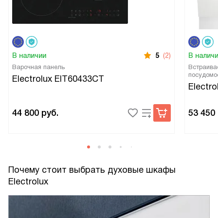
В наличии
5
(2)
В налич
Варочная панель
Встраива
посудомо
Electrolux EIT60433CT
Electr
44 800
руб.
53 450
Почему стоит выбрать духовые шкафы
Electrolux