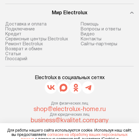
предоплаты мы бесплатно
и эффективную 
доставляем заказ
техники, предо
Мир Electrolux
до представительства
ошибки и прежд
транспортной компании в г. Москва.
Готовые коммун
Доставка и оплата
Помощь
Подключение
Вопросы и ответы
Пожалуйста, уточняйте условия
предполагают, в
Кредит
Видео
доставки у менеджера при
от категории, на
Сервисные центры Electrolux
Контакты
Ремонт Electrolux
Сайты-партнеры
оформлении заказа.
установленной р
Возврат и обмен
к воде, крана и 
Cтатьи
В оговоренный день служба
Глоссарий
слива. Стандарт
доставки доставит упакованный
включает в себя:
прибор до двери или прихожей.
транспортировоч
Electrolux в социальных сетях
Если необходимо переместить
разблокировку п
прибор до места установки,
соединение отде
пожалуйста, предварительно
монтаж техники 
уточните это с менеджером.
Для физических лиц
на место с пров
shop@electrolux-home.ru
За данную услугу взимается
подключение к 
Для юридических лиц
дополнительная плата. Важно
business@kvalitet.company
коммуникациям, 
учитывать, что если размеры
и консультацию 
Для работы нашего сайта используются cookie. Используя наш сайт,
прибора не позволяют ему пройти
НАПИСАТЬ РУКОВОДСТВУ
вы предоставляете
согласие на обработку ваших персональных
В стандартную у