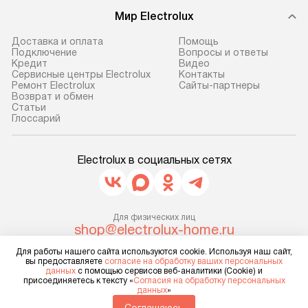
доставляем заказ
техники, предо
Мир Electrolux
до представительства
ошибки и прежд
транспортной компании в г. Москва.
Готовые коммун
Доставка и оплата
Помощь
Подключение
Вопросы и ответы
Пожалуйста, уточняйте условия
предполагают, в
Кредит
Видео
доставки у менеджера при
от категории, на
Сервисные центры Electrolux
Контакты
Ремонт Electrolux
Сайты-партнеры
оформлении заказа.
установленной р
Возврат и обмен
к воде, крана и 
Cтатьи
В оговоренный день служба
Глоссарий
слива. Стандарт
доставки доставит упакованный
включает в себя:
прибор до двери или прихожей.
транспортировоч
Electrolux в социальных сетях
Если необходимо переместить
разблокировку п
прибор до места установки,
соединение отде
пожалуйста, предварительно
монтаж техники 
уточните это с менеджером.
Для физических лиц
на место с пров
shop@electrolux-home.ru
За данную услугу взимается
подключение к 
Для юридических лиц
дополнительная плата. Важно
Для работы нашего сайта используются cookie. Используя наш сайт,
business@kvalitet.company
коммуникациям, 
вы предоставляете
согласие на обработку ваших персональных
учитывать, что если размеры
данных
с помощью сервисов веб-аналитики (Cookie) и
и консультацию 
присоединяетесь к тексту «
Согласия на обработку персональных
прибора не позволяют ему пройти
НАПИСАТЬ РУКОВОДСТВУ
В стандартную у
данных
»
через дверной проем, сотрудники
не включаются: 