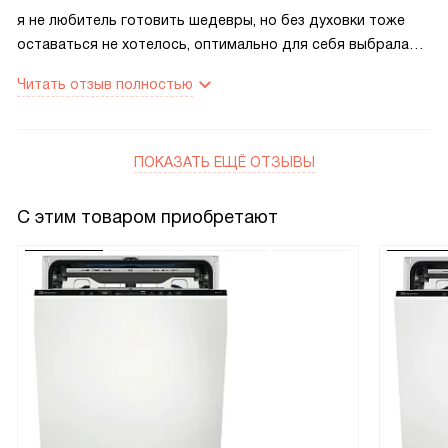
я не любитель готовить шедевры, но без духовки тоже
оставаться не хотелось, оптимально для себя выбрала
вариант 2 в 1. И духовка и микроволновка. Проблем ноль,
Читать отзыв полностью
того объема что есть мне хватает за глаза. Куряшка
влезает полностью проверено) Выглядит просто
бомбически, от духовки-микроволновки я в восторге. Я
ПОКАЗАТЬ ЕЩЁ ОТЗЫВЫ
переживала что микроволновка будет долго
разогреваться, типа как духовка, но в режиме СВЧ она
работает как обычная микроволновка, вообще не
С этим товаром приобретают
отличишь!