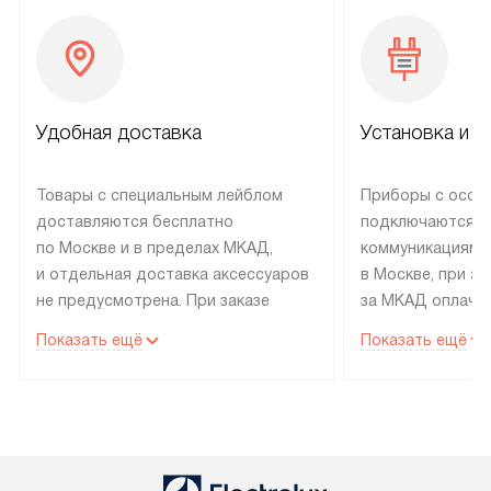
Удобная доставка
Установка и н
Товары с специальным лейблом
Приборы с особ
доставляются бесплатно
подключаются к
по Москве и в пределах МКАД,
коммуникациям 
и отдельная доставка аксессуаров
в Москве, при э
не предусмотрена. При заказе
за МКАД оплачив
бытовой техники от Electrolux,
Специалисты сер
Показать ещё
Показать ещё
рекомендуем обсудить
партнера заним
с менеджером удобное время
подключением б
доставки и способ оплаты. Товары
Electrolux. Устан
со статусом «В наличии» могут
профессиональн
быть отправлены покупателю
осуществляется
в течение трех дней. Если вам
плату, и дополни