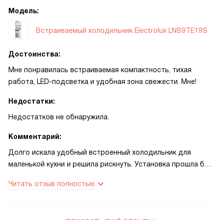
Модель:
Встраиваемый холодильник Electrolux LNS9TE19S
Достоинства:
Мне понравилась встраиваемая компактность, тихая
работа, LED-подсветка и удобная зона свежести. Мне!
Недостатки:
Недостатков не обнаружила.
Комментарий:
Долго искала удобный встроенный холодильник для
маленькой кухни и решила рискнуть. Установка прошла без
лишней суеты: дверцу легко перевесили, и фасад встал
Читать отзыв полностью
ровно. Первое, что порадовало в быту — тишина: ночами
он почти не мешает, и ребёнок спит спокойно, даже когда
я открываю дверь за поздним перекусом. Очень выручает