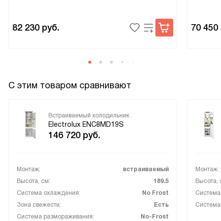
электронное управление и LED-дисплей понятны,
подсказки помогают ориентироваться. За несколько
82 230
руб.
70 450
месяцев активной эксплуатации ничего не сломалось и не
вызвало волнения, а функция предупреждения об
открытой дверце спасала от забывчивых моментов с
ребёнком. Я довольна покупкой. Артикул, по которому
брала, оказался точным и облегчал поиск в магазине.
С этим товаром сравнивают
Встраиваемый холодильник
Electrolux ENC8MD19S
146 720
руб.
Монтаж:
встраиваемый
Монтаж:
Высота, см:
189.5
Высота, 
Система охлаждения:
No Frost
Система
Зона свежести:
Есть
Система
Система размораживания:
No-Frost