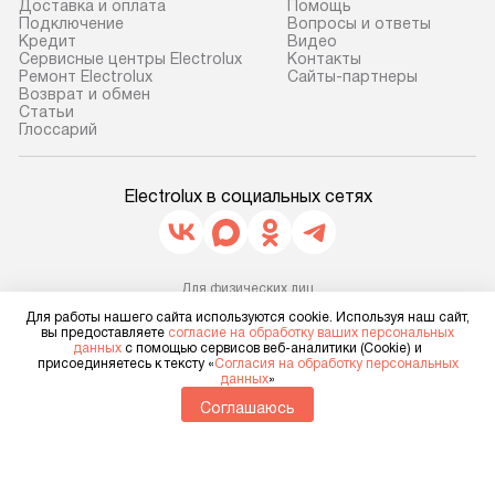
транспортной компании в г. Москва.
Готовые коммун
Доставка и оплата
Помощь
Подключение
Вопросы и ответы
Пожалуйста, уточняйте условия
предполагают, в
Кредит
Видео
доставки у менеджера при
от категории, на
Сервисные центры Electrolux
Контакты
Ремонт Electrolux
Сайты-партнеры
оформлении заказа.
установленной р
Возврат и обмен
к воде, крана и 
Cтатьи
В оговоренный день служба
Глоссарий
слива. Стандарт
доставки доставит упакованный
включает в себя:
прибор до двери или прихожей.
транспортировоч
Electrolux в социальных сетях
Если необходимо переместить
разблокировку п
прибор до места установки,
соединение отде
пожалуйста, предварительно
монтаж техники 
уточните это с менеджером.
Для физических лиц
на место с пров
shop@electrolux-home.ru
За данную услугу взимается
Для работы нашего сайта используются cookie. Используя наш сайт,
подключение к 
Для юридических лиц
вы предоставляете
согласие на обработку ваших персональных
дополнительная плата. Важно
business@kvalitet.company
данных
с помощью сервисов веб-аналитики (Cookie) и
коммуникациям, 
присоединяетесь к тексту «
Согласия на обработку персональных
учитывать, что если размеры
и консультацию 
данных
»
прибора не позволяют ему пройти
НАПИСАТЬ РУКОВОДСТВУ
В стандартную у
Соглашаюсь
через дверной проем, сотрудники
не включаются: 
транспортной службы не могут
Политика конфиденциальности
коммуникаций, 
демонтировать дверцы, ручки или
Условия продажи
материалы, нав