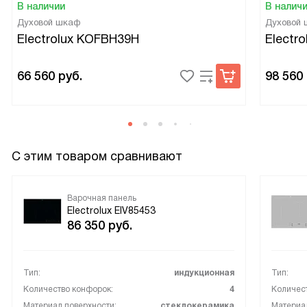
В наличии
В налич
Духовой шкаф
Духовой
Electrolux KOFBH39H
Electr
66 560
руб.
98 560
С этим товаром сравнивают
Варочная панель
Electrolux EIV85453
86 350
руб.
Тип:
индукционная
Тип:
Количество конфорок:
4
Количес
Материал поверхности:
стеклокерамика
Материал