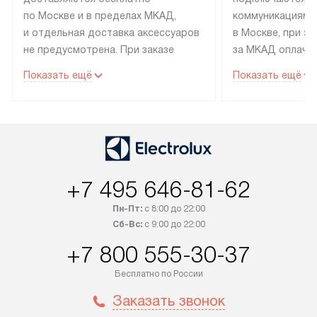
по Москве и в пределах МКАД,
коммуникациям 
и отдельная доставка аксессуаров
в Москве, при э
не предусмотрена. При заказе
за МКАД оплачив
бытовой техники от Electrolux,
Специалисты сер
Показать ещё
Показать ещё
рекомендуем обсудить
партнера заним
с менеджером удобное время
подключением б
доставки и способ оплаты. Товары
Electrolux. Устан
со статусом «В наличии» могут
профессиональн
быть отправлены покупателю
осуществляется
в течение трех дней. Если вам
плату, и дополни
+7 495 646-81-62
интересен товар «Под заказ»,
по монтажу опла
обсудите возможность его
прайсу. Сервис 
Пн-Пт:
с 8:00 до 22:00
приобретения с менеджером сайта.
гарантию 1 год 
Сб-Вс:
с 9:00 до 22:00
Товары с специальным лейблом
работы и испол
+7 800 555-30-37
доставляются бесплатно
материалы. Про
по Москве в пределах МКАД,
установление, п
Бесплатно по России
и отдельная доставка аксессуаров
и регулярное об
Заказать звонок
не предусмотрена. После 100%
обеспечивают п