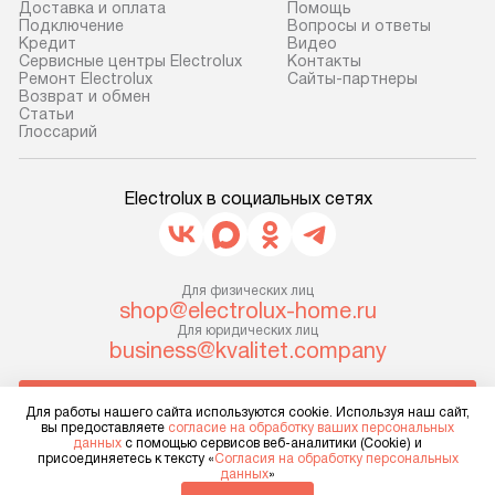
транспортной компании в г. Москва.
Готовые коммун
Доставка и оплата
Помощь
Подключение
Вопросы и ответы
Пожалуйста, уточняйте условия
предполагают, в
Кредит
Видео
доставки у менеджера при
от категории, на
Сервисные центры Electrolux
Контакты
Ремонт Electrolux
Сайты-партнеры
оформлении заказа.
установленной р
Возврат и обмен
к воде, крана и 
Cтатьи
В оговоренный день служба
Глоссарий
слива. Стандарт
доставки доставит упакованный
включает в себя:
прибор до двери или прихожей.
транспортировоч
Electrolux в социальных сетях
Если необходимо переместить
разблокировку п
прибор до места установки,
соединение отде
пожалуйста, предварительно
монтаж техники 
уточните это с менеджером.
Для физических лиц
на место с пров
shop@electrolux-home.ru
За данную услугу взимается
подключение к 
Для юридических лиц
дополнительная плата. Важно
business@kvalitet.company
коммуникациям, 
учитывать, что если размеры
и консультацию 
прибора не позволяют ему пройти
НАПИСАТЬ РУКОВОДСТВУ
В стандартную у
Для работы нашего сайта используются cookie. Используя наш сайт,
через дверной проем, сотрудники
вы предоставляете
согласие на обработку ваших персональных
не включаются: 
данных
с помощью сервисов веб-аналитики (Cookie) и
транспортной службы не могут
Политика конфиденциальности
коммуникаций, 
присоединяетесь к тексту «
Согласия на обработку персональных
данных
»
демонтировать дверцы, ручки или
Условия продажи
материалы, нав