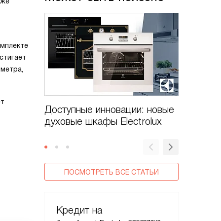
кже
омплекте
стигает
 метра,
ет
Доступные инновации: новые
Духовые
духовые шкафы Electrolux
CombiS
ПОСМОТРЕТЬ ВСЕ СТАТЬИ
Кредит на