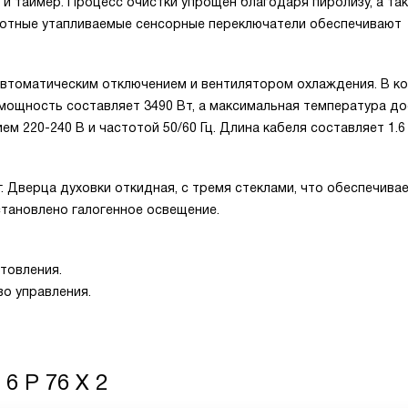
 и таймер. Процесс очистки упрощен благодаря пиролизу, а та
оротные утапливаемые сенсорные переключатели обеспечивают
автоматическим отключением и вентилятором охлаждения. В к
 мощность составляет 3490 Вт, а максимальная температура до
м 220-240 В и частотой 50/60 Гц. Длина кабеля составляет 1.6
 кг. Дверца духовки откидная, с тремя стеклами, что обеспечива
тановлено галогенное освещение.
товления.
о управления.
 6 P 76 X 2