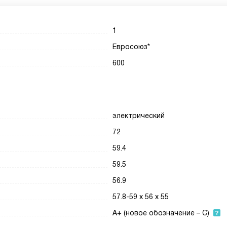
1
Евросоюз*
600
электрический
72
59.4
59.5
56.9
57.8-59 х 56 х 55
A+ (новое обозначение – С)